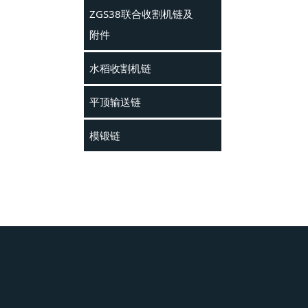
ZGS38联合收割机链及
附件
水稻收割机链
平顶输送链
模锻链