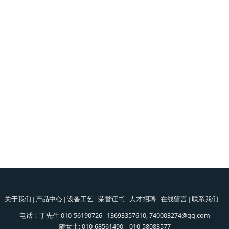
关于我们
|
产品中心
|
设备工艺
|
荣誉证书
|
人才招聘
|
在线留言
|
联系我们
丁先生 010-56190726 13693357610, 740003274@qq.com
电话：
随女士: 010-68561490 010-58083577