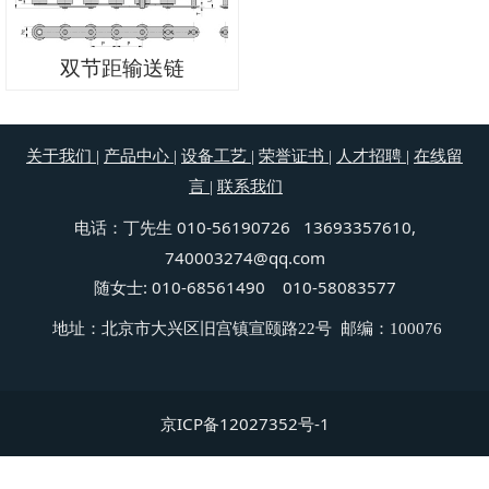
双节距输送链
关于我们
|
产品中心
|
设备工艺
|
荣誉证书
|
人才招聘
|
在线留
言
|
联系我们
丁先生 010-56190726 13693357610,
电话：
740003274@qq.com
随女士: 010-68561490 010-58083577
地址：北京市大兴区旧宫镇宣颐路22号 邮编：100076
京ICP备12027352号-1