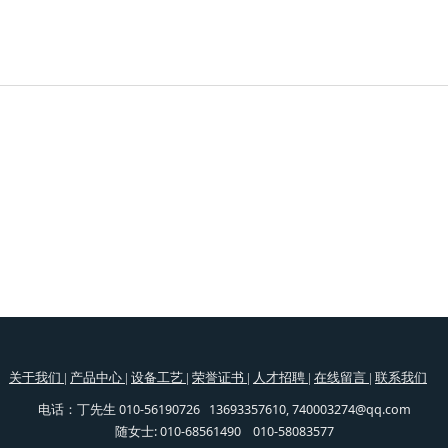
关于我们
|
产品中心
|
设备工艺
|
荣誉证书
|
人才招聘
|
在线留言
|
联系我们
丁先生 010-56190726 13693357610, 740003274@qq.com
电话：
随女士: 010-68561490 010-58083577