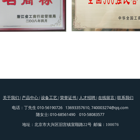
关于我们
|
产品中心
|
设备工艺
|
荣誉证书
|
人才招聘
|
在线留言
|
联系我们
丁先生 010-56190726 13693357610, 740003274@qq.com
电话：
随女士: 010-68561490 010-58083577
地址：北京市大兴区旧宫镇宣颐路22号 邮编：100076