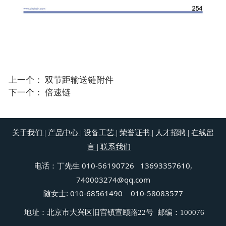
上一个：
双节距输送链附件
下一个：
倍速链
关于我们
|
产品中心
|
设备工艺
|
荣誉证书
|
人才招聘
|
在线留
言
|
联系我们
丁先生 010-56190726 13693357610,
电话：
740003274@qq.com
随女士: 010-68561490 010-58083577
地址：北京市大兴区旧宫镇宣颐路22号 邮编：100076